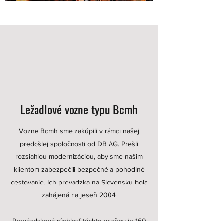
Ležadlové vozne typu Bcmh
Vozne Bcmh sme zakúpili v rámci našej
predošlej spoločnosti od DB AG. Prešli
rozsiahlou modernizáciou, aby sme našim
klientom zabezpečili bezpečné a pohodlné
cestovanie. Ich prevádzka na Slovensku bola
zahájená na jeseň 2004
Prevázdzková rýchlosť týchto vozňov je 160