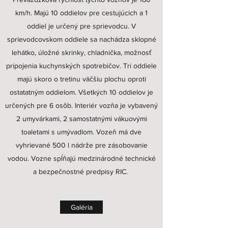
km/h. Majú 10 oddielov pre cestujúcich a 1
oddiel je určený pre sprievodcu. V
sprievodcovskom oddiele sa nachádza sklopné
lehátko, úložné skrinky, chladnička, možnosť
pripojenia kuchynských spotrebičov. Tri oddiele
majú skoro o tretinu väčšiu plochu oproti
ostatatným oddielom. Všetkých 10 oddielov je
určených pre 6 osôb. Interiér vozňa je vybavený
2 umyvárkami, 2 samostatnými vákuovými
toaletami s umývadlom. Vozeň má dve
vyhrievané 500 l nádrže pre zásobovanie
vodou. Vozne spĺňajú medzinárodné technické
a bezpečnostné predpisy RIC.
Galéria