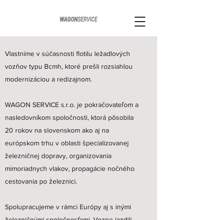
Vlastníme v súčasnosti flotilu ležadlových
vozňov typu Bcmh, ktoré prešli rozsiahlou
modernizáciou a redizajnom.
WAGON SERVICE s.r.o. je pokračovateľom a
nasledovníkom spoločnosti, ktorá pôsobila
20 rokov na slovenskom ako aj na
európskom trhu v oblasti špecializovanej
železničnej dopravy, organizovania
mimoriadnych vlakov, propagácie nočného
cestovania po železnici.
Spolupracujeme v rámci Európy aj s inými
železničnými spoločnosťami. Vozne jazdili